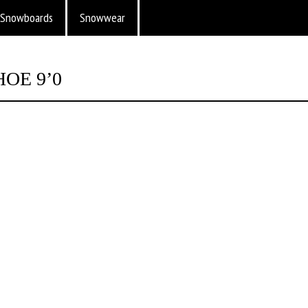
Snowboards
Snowwear
OE 9’0