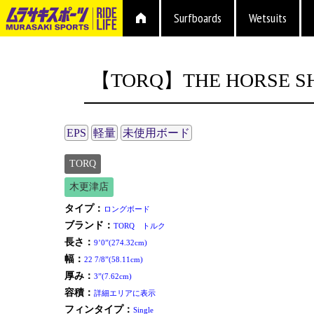
Surfboards
Wetsuits
【TORQ】THE HORSE SH
EPS
軽量
未使用ボード
TORQ
木更津店
タイプ：
ロングボード
ブランド：
TORQ トルク
長さ：
9’0”(274.32cm)
幅：
22 7/8”(58.11cm)
厚み：
3”(7.62cm)
容積：
詳細エリアに表示
フィンタイプ：
Single