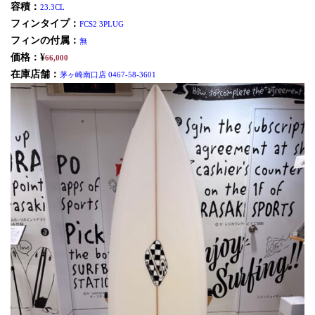
容積：
23.3CL
フィンタイプ：
FCS2 3PLUG
フィンの付属：
無
価格：¥
66,000
在庫店舗：
茅ヶ崎南口店 0467-58-3601