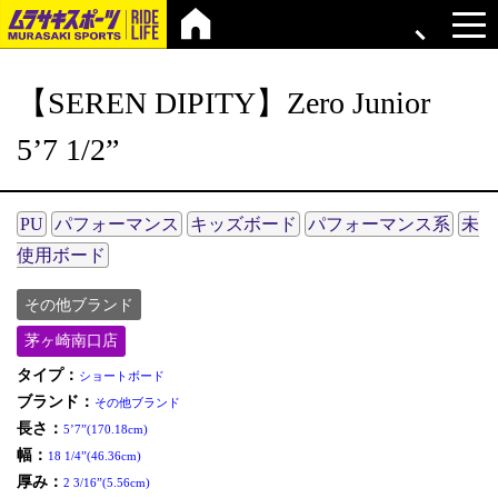
【SEREN DIPITY】Zero Junior
5’7 1/2”
PU
パフォーマンス
キッズボード
パフォーマンス系
未
使用ボード
その他ブランド
茅ヶ崎南口店
タイプ：
ショートボード
ブランド：
その他ブランド
長さ：
5’7”(170.18cm)
幅：
18 1/4”(46.36cm)
厚み：
2 3/16”(5.56cm)