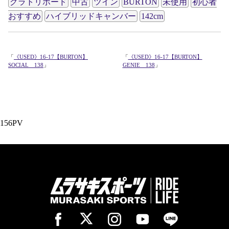
グラトリボード
中古
ツイン
BURTON
未使用
初心者
おすすめ
ハイブリッドキャンバー
142cm
「
《USED》16-17【BURTON】
「
《USED》16-17【BURTON】
SOCIAL 138
」
GENIE 138
」
156PV