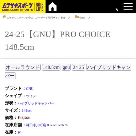
ムラサキスポーツの中古スノーボード専門サイト
TOP
Useds
24-25【GNU】PRO CHOICE
148.5cm
オールラウンド
148.5cm
gnu
24-25
ハイブリッドキャン
バー
ブランド：
GNU
シェイプ：
ツイン
形状：
ハイブリッドキャンバー
サイズ：
148cm
価格：¥
43,560
在庫店舗：
神田小川町店 03-3295-7676
在庫：
有