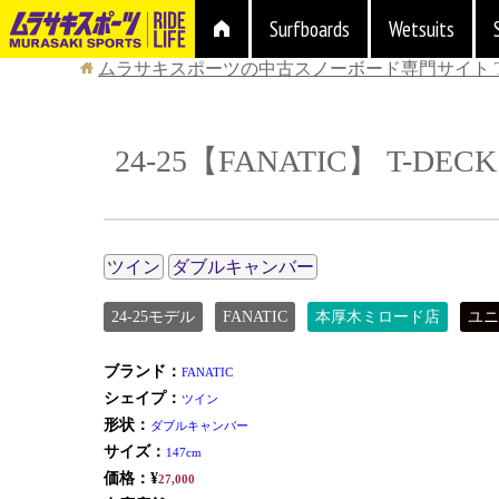
Surfboards
Wetsuits
ムラサキスポーツの中古スノーボード専門サイト
24-25【FANATIC】 T-DECK
ツイン
ダブルキャンバー
24-25モデル
FANATIC
本厚木ミロード店
ユニ
ブランド：
FANATIC
シェイプ：
ツイン
形状：
ダブルキャンバー
サイズ：
147cm
価格：¥
27,000