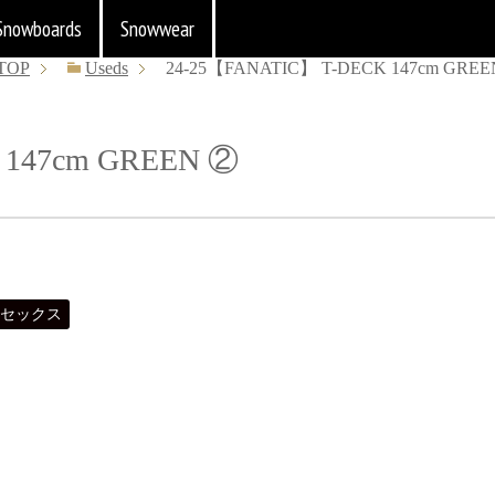
Snowboards
Snowwear
TOP
Useds
24-25【FANATIC】 T-DECK 147cm GRE
 147cm GREEN ②
セックス