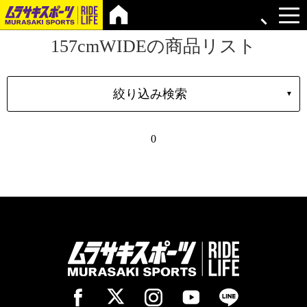
157cmWIDEの商品リスト
絞り込み検索
▼
シェイプ
0
形状
ブランド
長さ
価格
上限
在庫店舗
TYPE