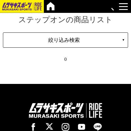
ステップオンの商品リスト
絞り込み検索
▼
シェイプ
0
形状
ブランド
長さ
価格
上限
在庫店舗
TYPE