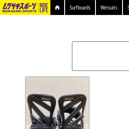
Surfboards
Wetsuits
シェイプ
形状
ブランド
長さ
価格
上限
在庫店舗