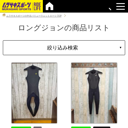
ムラサキスポーツの中古バリューウェットスーツ
TOP
ロングジョンの商品リスト
絞り込み検索
▼
タイプ
性別
ブランド
サイズ
価格
上限
在庫店舗
中古