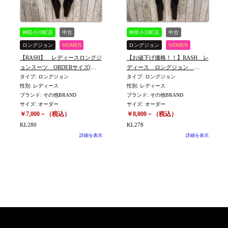
神田小川町店
中古
神田小川町店
中古
ロングジョン
WOMEN
ロングジョン
WOMEN
【RASH】 レディースロングジ
【お値下げ価格！！】RASH レ
RASH
RASH
ョンスーツ ORDERサイズ(身
ディース ロングジョン
長155㎝体重43㎏) ※KL280
タイプ: ロングジョン
ORDERサイズ(身長155㎝ 体重
タイプ: ロングジョン
性別: レディース
性別: レディース
43㎏) ※KL-278
ブランド: その他BRAND
ブランド: その他BRAND
サイズ: オーダー
サイズ: オーダー
￥7,000－（税込）
￥8,000－（税込）
KL280
KL278
詳細を表示
詳細を表示