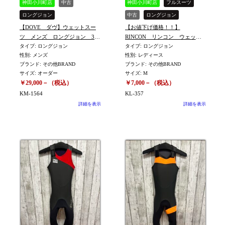
神田小川町店
中古
神田小川町店
フルスーツ
ロングジョン
中古
ロングジョン
【DOVE ダヴ】ウェットスー
【お値下げ価格！！】
その他ブランド
WOMEN
WOMEN-M
ツ メンズ ロングジョン 3
RINCON リンコン ウェット
その他ブランド
㎜ ORDERサイズ（身長181
タイプ: ロングジョン
スーツ レディース ロン
タイプ: ロングジョン
性別: メンズ
性別: レディース
㎝ 体重70㎏） ※KM-1564
グジョン 2mm Mサイズ
ブランド: その他BRAND
ブランド: その他BRAND
※KL-357
サイズ: オーダー
サイズ: M
￥29,000－（税込）
￥7,000－（税込）
KM-1564
KL-357
詳細を表示
詳細を表示