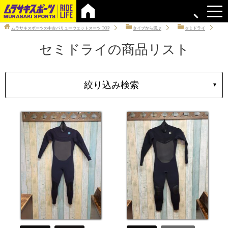
ムラサキスポーツの中古バリューウェットスーツ
TOP
タイプから選ぶ
セミドライ
セミドライの商品リスト
絞り込み検索
▼
タイプ
性別
ブランド
サイズ
価格
上限
在庫店舗
中古