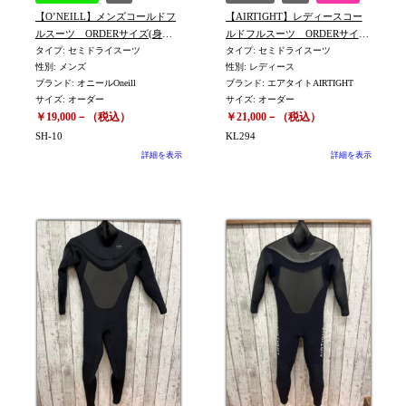
【O’NEILL】メンズコールドフ
【AIRTIGHT】レディースコー
ルスーツ ORDERサイズ(身長
ルドフルスーツ ORDERサイズ
171㎝体重62㎏) ※SH‐10
タイプ: セミドライスーツ
(平置きでML位)※KL294
タイプ: セミドライスーツ
性別: メンズ
性別: レディース
ブランド: オニールOneill
ブランド: エアタイトAIRTIGHT
サイズ: オーダー
サイズ: オーダー
￥19,000－（税込）
￥21,000－（税込）
SH‐10
KL294
詳細を表示
詳細を表示