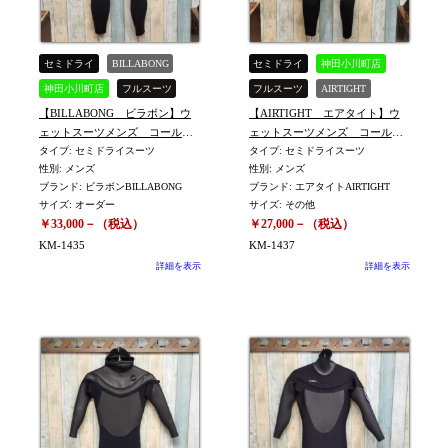
セミドライ
BILLABONG
セミドライ
神田小川町店
神田小川町店
フルスーツ
フルスーツ
AIRTIGHT
【BILLABONG ビラボン】ウ
【AIRTIGHT エアタイト】ウ
中古
中古
ェットスーツメンズ コールド
ェットスーツメンズ コール
フル セミドライ ORDERサイ
タイプ: セミドライスーツ
ド セミドライ MLRサイ
タイプ: セミドライスーツ
性別: メンズ
性別: メンズ
ズ (身長168㎝ 体重63
ズ ※KM-1437
ブランド: ビラボンBILLABONG
ブランド: エアタイトAIRTIGHT
㎏） ※KM-1435
サイズ: オーダー
サイズ: その他
￥33,000－（税込）
￥27,000－（税込）
KM-1435
KM-1437
詳細を表示
詳細を表示