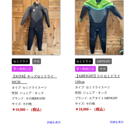
セミドライ
中古
セミドライ
AIRTIGHT
茅ヶ崎南口店
茅ヶ崎南口店
中古
【AIRTIGHT】5×3 セミドライ
【ACER】キッズセミドライ
その他ブランド
140cm
90CM
タイプ: セミドライスーツ
タイプ: セミドライスーツ
性別: ジュニア・キッズ
性別: ジュニア・キッズ
ブランド: エアタイトAIRTIGHT
ブランド: その他BRAND
サイズ: その他
サイズ: その他
￥10,000－（税込）
￥10,000－（税込）
詳細を表示
詳細を表示