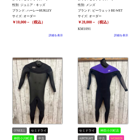
性別: ジュニア・キッズ
性別: メンズ
ブランド: ハーレーHURLEY
ブランド: ビーウェットBE-WET
サイズ: オーダー
サイズ: オーダー
￥10,000－（税込）
￥28,000－（税込）
KM1091
詳細を表示
詳細を表示
O'NEILL
セミドライ
セミドライ
神田小川町店
神田小川町店
中古
AIRTIGHT
中古
WOMEN