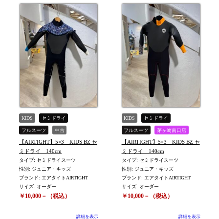
KIDS
セミドライ
KIDS
セミドライ
フルスーツ
中古
フルスーツ
茅ヶ崎南口店
【AIRTIGHT】5×3 KIDS BZ セ
【AIRTIGHT】5×3 KIDS BZ セ
茅ヶ崎南口店
中古
ミドライ 140cm
ミドライ 140cm
タイプ: セミドライスーツ
タイプ: セミドライスーツ
性別: ジュニア・キッズ
性別: ジュニア・キッズ
ブランド: エアタイトAIRTIGHT
ブランド: エアタイトAIRTIGHT
サイズ: オーダー
サイズ: オーダー
￥10,000－（税込）
￥10,000－（税込）
詳細を表示
詳細を表示