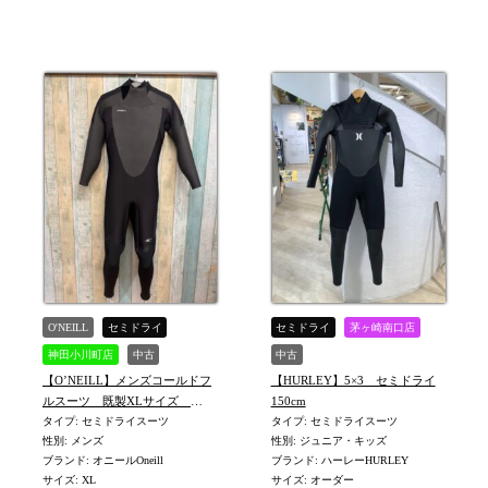
O'NEILL
セミドライ
セミドライ
茅ヶ崎南口店
神田小川町店
中古
中古
【HURLEY】5×3 セミドライ
【O’NEILL】メンズコールドフ
MEN-XL
150cm
ルスーツ 既製XLサイズ
タイプ: セミドライスーツ
※KM 1464
タイプ: セミドライスーツ
性別: ジュニア・キッズ
性別: メンズ
ブランド: ハーレーHURLEY
ブランド: オニールOneill
サイズ: オーダー
サイズ: XL