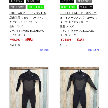
セミドライ
フルスーツ
セミドライ
BILLABONG
BILLABONG
神田小川町店
神田小川町店
フルスーツ
【BILLABONG ビラボン】新
【BILLABONG ビラボン】ウ
中古
中古
品未使用 ウェットスーツメン
ェットスーツメンズ コールド
ズ コールドフルセミドラ
タイプ: セミドライスーツ
フルセミドライ ORDERサイズ
タイプ: セミドライスーツ
性別: メンズ
性別: メンズ
イ ORDERサイズ (身長156㎝体
※SH-19
ブランド: ビラボンBILLABONG
ブランド: ビラボンBILLABONG
重50㎏）※KM-1480
サイズ: オーダー
サイズ: オーダー
￥66,000－（税込）
￥24,000－（税込）
KM-1480
SH-19
詳細を表示
詳細を表示