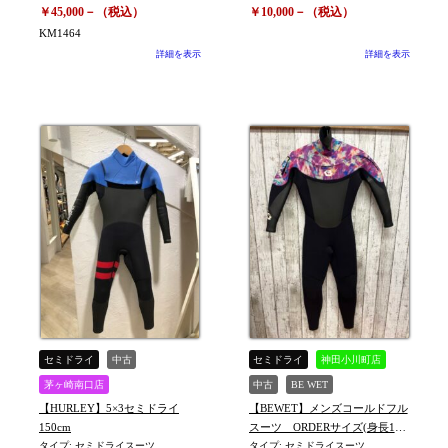
￥10,000－（税込）
￥45,000－（税込）
KM1464
詳細を表示
詳細を表示
セミドライ
中古
セミドライ
神田小川町店
茅ヶ崎南口店
中古
BE WET
【HURLEY】5×3セミドライ
【BEWET】メンズコールドフル
150cm
スーツ ORDERサイズ(身長178
タイプ: セミドライスーツ
㎝体重74kg)※KM1091
タイプ: セミドライスーツ