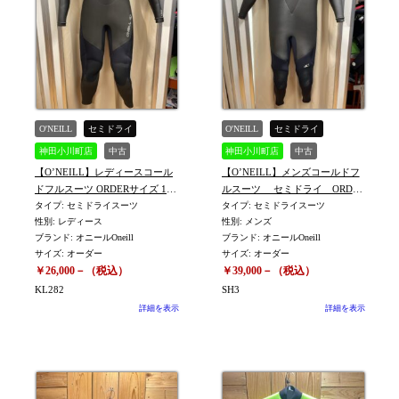
O'NEILL
セミドライ
O'NEILL
セミドライ
神田小川町店
中古
神田小川町店
中古
【O’NEILL】メンズコールドフ
【O’NEILL】レディースコール
WOMEN
ルスーツ セミドライ ORDER
ドフルスーツ ORDERサイズ 165
サイズ （身長173㎝ 体重77㎏）
タイプ: セミドライスーツ
㎝ 体重50㎏※KL282
タイプ: セミドライスーツ
性別: メンズ
性別: レディース
※SH3
ブランド: オニールOneill
ブランド: オニールOneill
サイズ: オーダー
サイズ: オーダー
￥39,000－（税込）
￥26,000－（税込）
SH3
KL282
詳細を表示
詳細を表示