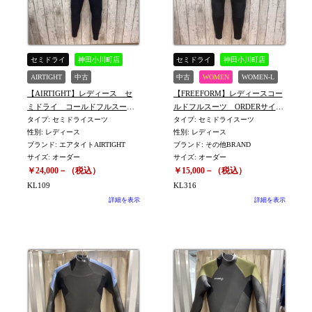
セミドライ
神田小川町店
セミドライ
神田小川町店
AIRTIGHT
中古
中古
WOMEN
WOMEN-L
【AIRTIGHT】レディース セ
【FREEFORM】レディースコー
ミドライ コールドフルスー
ルドフルスーツ ORDERサイ
ツ ORDERサイズ(平置きでL
タイプ: セミドライスーツ
ズ 身長165㎝/体重58㎏
タイプ: セミドライスーツ
性別: レディース
性別: レディース
位) ※KL109
※KL316
ブランド: エアタイトAIRTIGHT
ブランド: その他BRAND
サイズ: オーダー
サイズ: オーダー
￥24,000－（税込）
￥15,000－（税込）
KL109
KL316
詳細を表示
詳細を表示