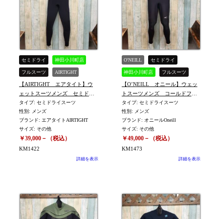
セミドライ
神田小川町店
O'NEILL
セミドライ
フルスーツ
AIRTIGHT
神田小川町店
フルスーツ
【AIRTIGHT エアタイト】ウ
【O’NEILL オニール】ウェッ
中古
中古
ェットスーツメンズ セミドラ
トスーツメンズ コールドフ
イ フード付コールドフル
タイプ: セミドライスーツ
ル セミドライ MRサイズ
タイプ: セミドライスーツ
性別: メンズ
性別: メンズ
ORDERサイズ（身長169㎝ 体
※KM-1473
ブランド: エアタイトAIRTIGHT
ブランド: オニールOneill
重65㎏） ※KM-1422
サイズ: その他
サイズ: その他
￥39,000－（税込）
￥49,000－（税込）
KM1422
KM1473
詳細を表示
詳細を表示