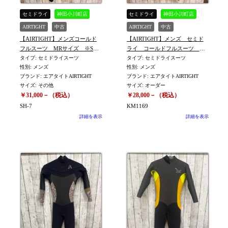
セミドライ
神田小川町店
セミドライ
神田小川町店
AIRTIGHT
中古
AIRTIGHT
中古
【AIRTIGHT】メンズコールド
【AIRTIGHT】メンズ セミド
フルスーツ MRサイズ ※SH‐
ライ コールドフルスーツ
7
タイプ: セミドライスーツ
ORDERサイズ(身長159㎝ 体重
タイプ: セミドライスーツ
性別: メンズ
性別: メンズ
64㎏) ※KM1169
ブランド: エアタイトAIRTIGHT
ブランド: エアタイトAIRTIGHT
サイズ: その他
サイズ: オーダー
￥31,000－（税込）
￥28,000－（税込）
SH-7
KM1169
詳細を表示
詳細を表示