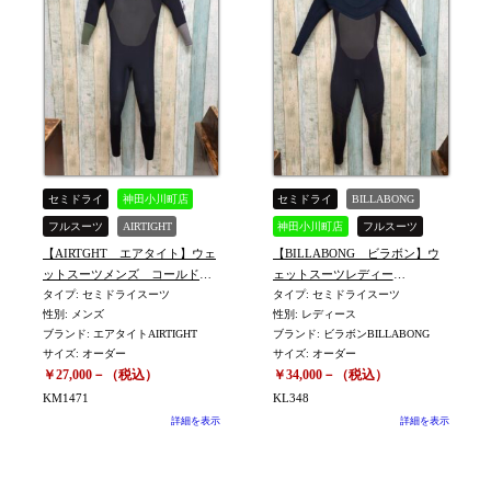
セミドライ
神田小川町店
セミドライ
BILLABONG
フルスーツ
AIRTIGHT
神田小川町店
フルスーツ
【AIRTGHT エアタイト】ウェ
【BILLABONG ビラボン】ウ
中古
中古
ットスーツメンズ コールドフ
ェットスーツレディー
ル セミドライ ORDERサイ
タイプ: セミドライスーツ
ス コールドフル セ
タイプ: セミドライスーツ
性別: メンズ
性別: レディース
ズ ※KM-1471
ミドライ ORDERサイ
ブランド: エアタイトAIRTIGHT
ブランド: ビラボンBILLABONG
ズ （身長160
サイズ: オーダー
サイズ: オーダー
㎝ 体重48㎏）※KL-348
￥27,000－（税込）
￥34,000－（税込）
KM1471
KL348
詳細を表示
詳細を表示